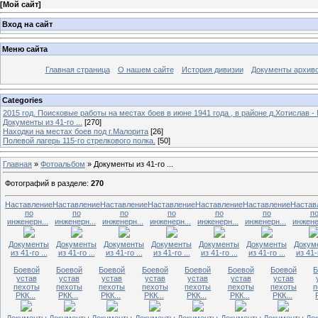
[
Мой сайт
]
Вход на сайт
Меню сайта
Главная страница
О нашем сайте
История дивизии
Документы архив
Categories
2015 год. Поисковые работы на местах боев в июне 1941 года , в районе д.Хотислав -
Документы из 41-го ...
[270]
Находки на местах боев под г.Малорита
[26]
Полевой лагерь 115-го стрелкового полка.
[50]
Главная
»
Фотоальбом
» Документы из 41-го ...
Фотографий в разделе
:
270
Наставление
Наставление
Наставление
Наставление
Наставление
Наставление
Настав
по
по
по
по
по
по
п
инженерн...
инженерн...
инженерн...
инженерн...
инженерн...
инженерн...
инжене
Документы
Документы
Документы
Документы
Документы
Документы
Докум
из 41-го ...
из 41-го ...
из 41-го ...
из 41-го ...
из 41-го ...
из 41-го ...
из 41-г
Боевой
Боевой
Боевой
Боевой
Боевой
Боевой
Боевой
Б
устав
устав
устав
устав
устав
устав
устав
пехоты
пехоты
пехоты
пехоты
пехоты
пехоты
пехоты
п
РКК...
РКК...
РКК...
РКК...
РКК...
РКК...
РКК...
Документы
Документы
Документы
Документы
Документы
Документы
Документы
До