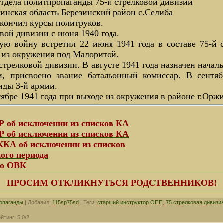
тдела политпропаганды 75-й стрелковой дивизии
Минская область Березинский район с.Селиба
Окончил курсы политруков.
овой дивизии с июня 1940 года.
ю войну встретил 22 июня 1941 года в составе 75-й 
 из окружения под Малоритой.
 стрелковой дивизии. В августе 1941 года назначен начал
и, присвоено звание батальонный комиссар. В сентяб
нды 3-й армии.
тябре 1941 года при выходе из окружения в районе г.Орж
 об исключении из списков КА
 об исключении из списков КА
КА об исключении из списков
ого периода
го ОВК
ПРОСИМ ОТКЛИКНУТЬСЯ РОДСТВЕННИКОВ!
ропаганды
|
Добавил
:
115sp75sd
|
Теги
:
старший инструктор ОПП
,
75 стрелковая дивизи
ейтинг
:
5.0
/
2