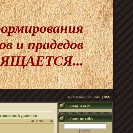
 формирования
в и прадедов
ЯЩАЕТСЯ...
Приветствую Вас
Гость
|
RSS
Вход на сайт
стрелковой дивизии
Поиск по сайту
28.02.2017, 18:37