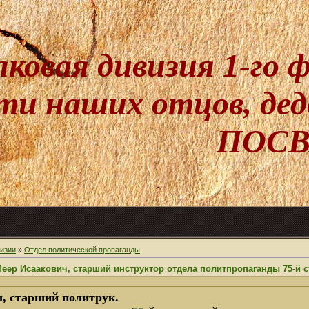
лковая дивизия 1-го
и наших отцов, дедо
ПОСВ
изии
»
Отдел политической пропаганды
еер Исаакович, старший инструктор отдела политпропаганды 75-й 
, старший политрук.