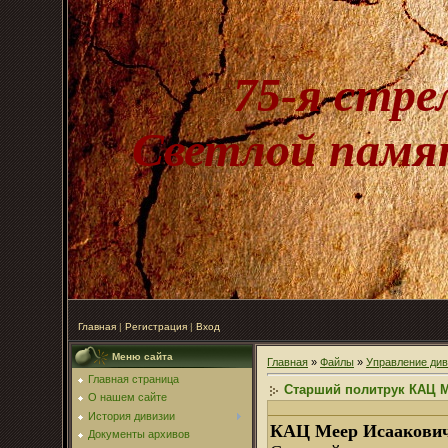
75-я стре
Светлой памят
Главная
|
Регистрация
|
Вход
Меню сайта
Главная
»
Файлы
»
Управление див
Главная страница
Старший политрук КАЦ М
О нашем сайте
История дивизии
КАЦ Меер Исаакович
Документы архивов