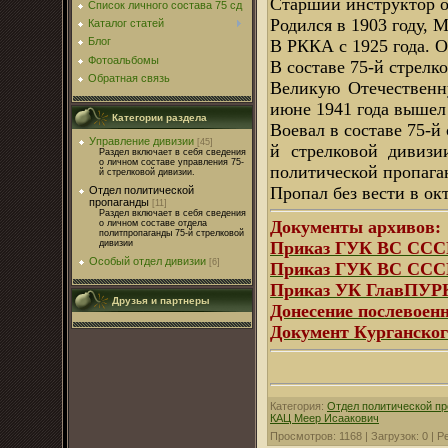
Старший инструктор о
Список личного состава 75 сд
Родился в 1903 году, 
Каталог статей
Блог
В РККА с 1925 года. 
Фотоальбомы
В составе 75-й стрелк
Обратная связь
Великую Отечественну
июне 1941 года вышел
Категории раздела
Воевал в составе 75-й
Управление дивизии
[45]
й стрелковой дивизи
Раздел включает в себя сведения
о личном составе управления 75-
политической пропага
й стрелковой дивизии.
Пропал без вести в ок
Отдел политической
пропаганды
[11]
Раздел включает в себя сведения
Документы архивов:
о личном составе отдела
политпропаганды 75-й стрелковой
дивизии
Приказ ГУК ВС СССР
Особый отдел дивизии
[6]
Приказ ГУК ВС СССР
Приказ УК ГлавПУРК
Друзья и партнеры
Донесение послевоенн
Документ Курганско
Категория
:
Отдел политической п
КАЦ Меер Исаакович
Просмотров
:
1168
|
Загрузок
:
0
|
Р