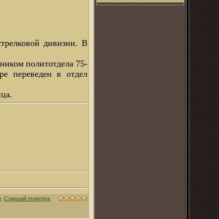
стрелковой дивизии. В
ьником политотдела 75-
ре переведен в отдел
ица.
я
,
Старший политрук