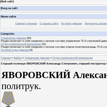
[
Мой сайт
]
Вход на сайт
Меню сайта
Главная страница
О нашем сайте
История дивизии
Документы архив
Categories
Управление дивизии
[45]
Раздел включает в себя сведения о личном составе управления 75-й стрелковой диви
Отдел политической пропаганды
[11]
Раздел включает в себя сведения о личном составе отдела политпропаганды 75-й ст
Особый отдел дивизии
[6]
Главная
»
Файлы
»
Управление дивизии
»
Отдел политической пропаганды
Старший политрук ЯВОРОВСКИЙ Александр Степанович, старший инструктор о
ЯВОРОВСКИЙ Алексан
политрук.