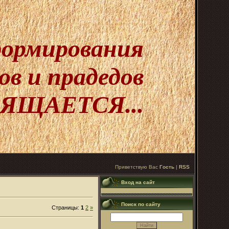
 формирования
в и прадедов
ЯЩАЕТСЯ...
Приветствую Вас
Гость
|
RSS
Вход на сайт
Поиск по сайту
Страницы
:
1
2
»