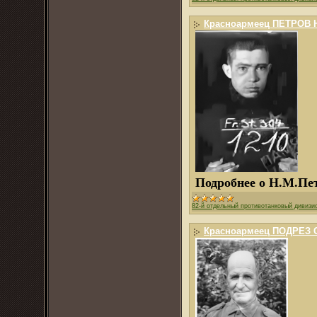
Красноармеец ПЕТРОВ Н
Подробнее о Н.М.Пе
82-й отдельный противотанковый дивизи
Красноармеец ПОДРЕЗ Се