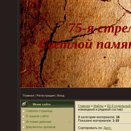
75-я стре
Светлой памят
Главная
|
Регистрация
|
Вход
Меню сайта
Главная
»
Файлы
»
82-й отдельный
командный и рядовой состав)
Главная страница
О нашем сайте
В категории материалов
:
16
Показано материалов
:
1-10
История дивизии
Документы архивов
Сортировать по
:
Дате