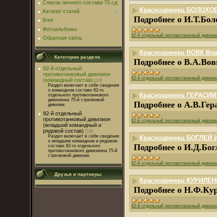
Список личного состава 75 сд
Красноармеец БОЛОХОВИ
Каталог статей
Подробнее о И.Т.Бол
Блог
Фотоальбомы
82-й отдельный противотанковый дивизи
Обратная связь
Красноармеец ВОВК Влад
Категории раздела
Подробнее о В.А.Вов
82-й отдельный
противотанковый дивизион
82-й отдельный противотанковый дивизи
(командный состав)
[13]
Раздел включает в себя сведения
о командном составе 82-го
Красноармеец ГЕРАСИМЧ
отдельного противотанкового
дивизиона 75-й стрелковой
Подробнее о А.В.Гер
дивизии.
82-й отдельный
противотанковый дивизион
82-й отдельный противотанковый дивизи
(младший командный и
рядовой состав)
[16]
Раздел включает в себя сведения
Красноармеец БОГЛЕЙ Ив
о младшем командном и рядовом
Подробнее о И.Д.Бог
составе 82-го отдельного
противотанкового дивизиона 75-й
стрелковой дивизии.
82-й отдельный противотанковый дивизи
Друзья и партнеры
Красноармеец КУРИЛЕНК
Подробнее о Н.Ф.Ку
82-й отдельный противотанковый дивизи