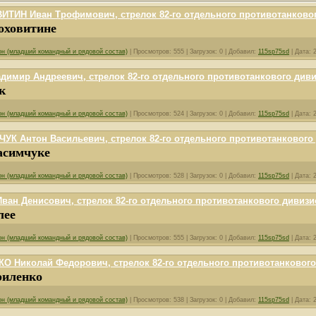
ТИН Иван Трофимович, стрелок 82-го отдельного противотанково
оховитине
он (младший командный и рядовой состав)
|
Просмотров:
555
|
Загрузок:
0
|
Добавил:
115sp75sd
|
Дата:
имир Андреевич, стрелок 82-го отдельного противотанкового див
к
он (младший командный и рядовой состав)
|
Просмотров:
524
|
Загрузок:
0
|
Добавил:
115sp75sd
|
Дата:
УК Антон Васильевич, стрелок 82-го отдельного противотанкового
асимчуке
он (младший командный и рядовой состав)
|
Просмотров:
528
|
Загрузок:
0
|
Добавил:
115sp75sd
|
Дата:
ан Денисович, стрелок 82-го отдельного противотанкового дивизи
лее
он (младший командный и рядовой состав)
|
Просмотров:
555
|
Загрузок:
0
|
Добавил:
115sp75sd
|
Дата:
О Николай Федорович, стрелок 82-го отдельного противотанкового
риленко
он (младший командный и рядовой состав)
|
Просмотров:
538
|
Загрузок:
0
|
Добавил:
115sp75sd
|
Дата: