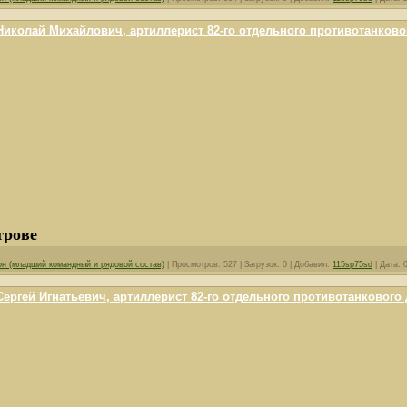
иколай Михайлович, артиллерист 82-го отдельного противотанково
трове
он (младший командный и рядовой состав)
|
Просмотров:
527
|
Загрузок:
0
|
Добавил:
115sp75sd
|
Дата:
ргей Игнатьевич, артиллерист 82-го отдельного противотанкового