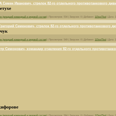
 Семен Иванович, стрелок 82-го отдельного противотанкового див
етухе
он (младший командный и рядовой состав)
|
Просмотров:
534
|
Загрузок:
0
|
Добавил:
115sp75sd
|
Дата:
игорий Семенович, стрелок 82-го отдельного противотанкового д
рчук
он (младший командный и рядовой состав)
|
Просмотров:
549
|
Загрузок:
0
|
Добавил:
115sp75sd
|
Дата:
р Симонович, командир отделения 82-го отдельного противотанко
кифорове
он (младший командный и рядовой состав)
|
Просмотров:
584
|
Загрузок:
0
|
Добавил:
115sp75sd
|
Дата: