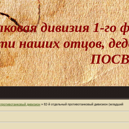
лковая дивизия 1-го
и наших отцов, дедо
ПОСВ
 противотанковый дивизион
» 82-й отдельный противотанковый дивизион (младший