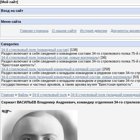
[
Мой сайт
]
Вход на сайт
Меню сайта
Главная страница
О нашем сайте
История дивизии
Документы архив
Categories
34-й стрелковый полк (командный состав)
[138]
Раздел включает в себя сведения о командном составе 34-го стрелкового полка 75-й 
34-й стрелковый полк (командный состав, новые материалы)
[36]
Раздел включает в себя сведения о командном составе 34-го стрелкового полка 75-й
"Брестская крепость".
34-й стрелковый полк (младший командный и рядовой состав)
[258]
Раздел включает в себя сведения о младшем командном и рядовом составе 34-го стре
34-й стрелковый полк (младший командный и рядовой состав, новые материалы)
[53]
Раздел включает в себя сведения о младшем командном и рядовом составе 34-го стр
государственных и частных архивов, а также архива музея "Брестская крепость".
Главная
»
Файлы
»
34-й стрелковый полк
»
34-й стрелковый полк (младший командный
Сержант ВАСИЛЬЕВ Владимир Андреевич, командир отделения 34-го стрелков