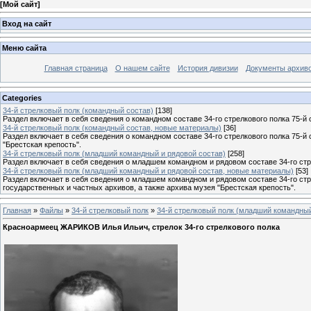
[
Мой сайт
]
Вход на сайт
Меню сайта
Главная страница
О нашем сайте
История дивизии
Документы архив
Categories
34-й стрелковый полк (командный состав)
[138]
Раздел включает в себя сведения о командном составе 34-го стрелкового полка 75-й 
34-й стрелковый полк (командный состав, новые материалы)
[36]
Раздел включает в себя сведения о командном составе 34-го стрелкового полка 75-й
"Брестская крепость".
34-й стрелковый полк (младший командный и рядовой состав)
[258]
Раздел включает в себя сведения о младшем командном и рядовом составе 34-го стре
34-й стрелковый полк (младший командный и рядовой состав, новые материалы)
[53]
Раздел включает в себя сведения о младшем командном и рядовом составе 34-го стр
государственных и частных архивов, а также архива музея "Брестская крепость".
Главная
»
Файлы
»
34-й стрелковый полк
»
34-й стрелковый полк (младший командный
Красноармеец ЖАРИКОВ Илья Ильич, стрелок 34-го стрелкового полка