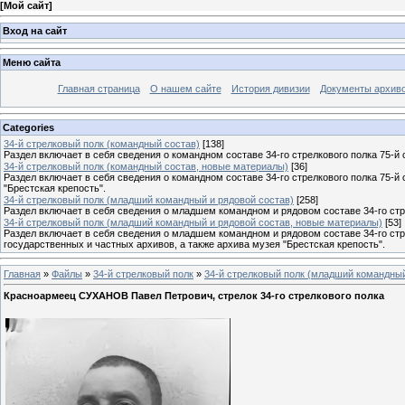
[
Мой сайт
]
Вход на сайт
Меню сайта
Главная страница
О нашем сайте
История дивизии
Документы архив
Categories
34-й стрелковый полк (командный состав)
[138]
Раздел включает в себя сведения о командном составе 34-го стрелкового полка 75-й 
34-й стрелковый полк (командный состав, новые материалы)
[36]
Раздел включает в себя сведения о командном составе 34-го стрелкового полка 75-й
"Брестская крепость".
34-й стрелковый полк (младший командный и рядовой состав)
[258]
Раздел включает в себя сведения о младшем командном и рядовом составе 34-го стре
34-й стрелковый полк (младший командный и рядовой состав, новые материалы)
[53]
Раздел включает в себя сведения о младшем командном и рядовом составе 34-го стр
государственных и частных архивов, а также архива музея "Брестская крепость".
Главная
»
Файлы
»
34-й стрелковый полк
»
34-й стрелковый полк (младший командный
Красноармеец СУХАНОВ Павел Петрович, стрелок 34-го стрелкового полка