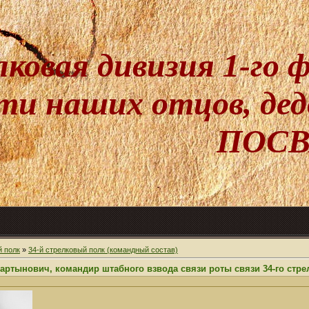
лковая дивизия 1-го
и наших отцов, дедо
ПОСВ
й полк
»
34-й стрелковый полк (командный состав)
ртынович, командир штабного взвода связи роты связи 34-го стре