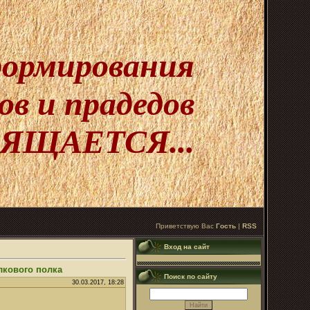
 формирования
в и прадедов
ЯЩАЕТСЯ...
Приветствую Вас
Гость
|
RSS
Вход на сайт
лкового полка
Поиск по сайту
30.03.2017, 18:28