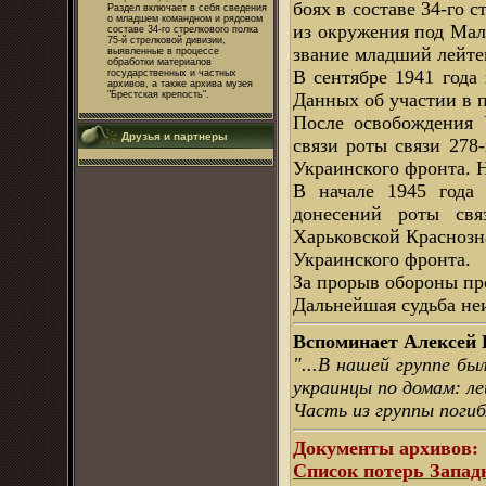
боях в составе 34-го 
Раздел включает в себя сведения
о младшем командном и рядовом
из окружения под Мало
составе 34-го стрелкового полка
75-й стрелковой дивизии,
звание младший лейте
выявленные в процессе
обработки материалов
В сентябре 1941 года
государственных и частных
архивов, а также архива музея
Данных об участии в 
"Брестская крепость".
После освобождения 
Друзья и партнеры
связи роты связи 278-
Украинского фронта. 
В начале 1945 года 
донесений роты связ
Харьковской Краснозна
Украинского фронта.
За прорыв обороны пр
Дальнейшая судьба не
Вспоминает Алексей
"...В нашей группе бы
украинцы по домам: ле
Часть из группы погиб
Документы архивов:
Список потерь Запад