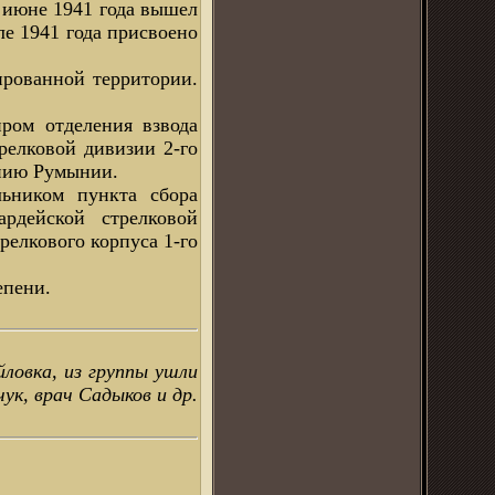
В июне 1941 года вышел
ле 1941 года присвоено
ированной территории.
ром отделения взвода
трелковой дивизии 2-го
ению Румынии.
льником пункта сбора
ардейской стрелковой
релкового корпуса 1-го
епени.
йловка, из группы ушли
ук, врач Садыков и др.