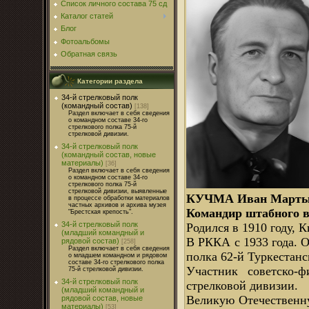
Список личного состава 75 сд
Каталог статей
Блог
Фотоальбомы
Обратная связь
Категории раздела
34-й стрелковый полк
(командный состав)
[138]
Раздел включает в себя сведения
о командном составе 34-го
стрелкового полка 75-й
стрелковой дивизии.
34-й стрелковый полк
(командный состав, новые
материалы)
[36]
Раздел включает в себя сведения
о командном составе 34-го
стрелкового полка 75-й
стрелковой дивизии, выявленные
КУЧМА Иван Мартын
в процессе обработки материалов
частных архивов и архива музея
Командир штабного вз
"Брестская крепость".
34-й стрелковый полк
Родился в 1910 году, 
(младший командный и
В РККА с 1933 года. О
рядовой состав)
[258]
Раздел включает в себя сведения
полка 62-й Туркестанс
о младшем командном и рядовом
составе 34-го стрелкового полка
Участник советско-ф
75-й стрелковой дивизии.
34-й стрелковый полк
стрелковой дивизии.
(младший командный и
Великую Отечественну
рядовой состав, новые
материалы)
[53]