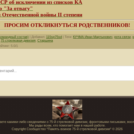
Р об исключении из списков КА
 "За отвагу"
 Отечественной войны II степени
ПРОСИМ ОТКЛИКНУТЬСЯ РОДСТВЕННИКОВ!
(командный состав)
|
Добавил
:
115sp75sd
|
Теги
:
КУЧМА Иван Мартынович
,
рота связи
,
,
75 стрелковая дивизия
,
Старшина
ейтинг
:
5.0
/
1
аете какими-либо сведениями о 75-й стрелковой дивизии, фронтовыми письмами, вос
Мы рады всем, кто помогает нам в нашей работе.
Copyright Сообщество "Память воинов 75-й стрелковой дивизии" © 2026