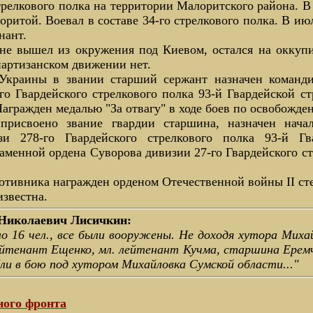
стрелкового полка на территории Малоритского района. 
ритой. Воевал в составе 34-го стрелкового полка. В ию
нант.
 не вышел из окружения под Киевом, остался на оккуп
партизанском движении нет.
Украины в звании старший сержант назначен команди
го Гвардейского стрелкового полка 93-й Гвардейской с
Награжден медалью "За отвагу" в ходе боев по освобожд
присвоено звание гвардии старшина, назначен нача
и 278-го Гвардейского стрелкового полка 93-й Гв
менной ордена Суворова дивизии 27-го Гвардейского ст
отивника награжден орденом Отечественной войны II ст
известна.
 Николаевич Лисичкин:
ло 16 чел., все были вооружены. Не доходя хутора Миха
йтенант Ещенко, мл. лейте­нант Кучма, старшина Еремч
ли в бою под хутором Михайловка Сумской области..."
ного фронта