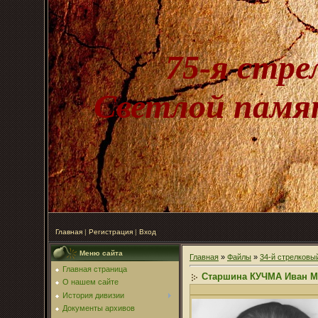
75-я стре
Светлой памят
Главная
|
Регистрация
|
Вход
Меню сайта
Главная
»
Файлы
»
34-й стрелковы
Главная страница
Старшина КУЧМА Иван Ма
О нашем сайте
История дивизии
Документы архивов