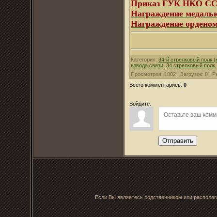
Приказ ГУК НКО ССС
Награждение медалью
Награждение орденом
Категория
:
34-й стрелковый полк 
взвода связи
,
34 стрелковый полк
Просмотров
:
1002
|
Загрузок
:
0
|
Р
Всего комментариев
:
0
Войдите:
Отправить
Если Вы являетесь родственником или располаг