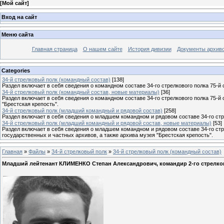
[
Мой сайт
]
Вход на сайт
Меню сайта
Главная страница
О нашем сайте
История дивизии
Документы архив
Categories
34-й стрелковый полк (командный состав)
[138]
Раздел включает в себя сведения о командном составе 34-го стрелкового полка 75-й 
34-й стрелковый полк (командный состав, новые материалы)
[36]
Раздел включает в себя сведения о командном составе 34-го стрелкового полка 75-й
"Брестская крепость".
34-й стрелковый полк (младший командный и рядовой состав)
[258]
Раздел включает в себя сведения о младшем командном и рядовом составе 34-го стре
34-й стрелковый полк (младший командный и рядовой состав, новые материалы)
[53]
Раздел включает в себя сведения о младшем командном и рядовом составе 34-го стр
государственных и частных архивов, а также архива музея "Брестская крепость".
Главная
»
Файлы
»
34-й стрелковый полк
»
34-й стрелковый полк (командный состав)
Младший лейтенант КЛИМЕНКО Степан Александрович, командир 2-го стрелково