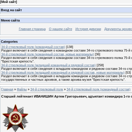
[
Мой сайт
]
Вход на сайт
Меню сайта
Главная страница
О нашем сайте
История дивизии
Документы архив
Categories
34-й стрелковый полк (командный состав)
[138]
Раздел включает в себя сведения о командном составе 34-го стрелкового полка 75-й 
34-й стрелковый полк (командный состав, новые материалы)
[36]
Раздел включает в себя сведения о командном составе 34-го стрелкового полка 75-й
"Брестская крепость".
34-й стрелковый полк (младший командный и рядовой состав)
[258]
Раздел включает в себя сведения о младшем командном и рядовом составе 34-го стре
34-й стрелковый полк (младший командный и рядовой состав, новые материалы)
[53]
Раздел включает в себя сведения о младшем командном и рядовом составе 34-го стр
государственных и частных архивов, а также архива музея "Брестская крепость".
Главная
»
Файлы
»
34-й стрелковый полк
»
34-й стрелковый полк (командный состав)
Старший лейтенант ИВАНИШИН Артем Григорьевич, адъютант командира 1-го с