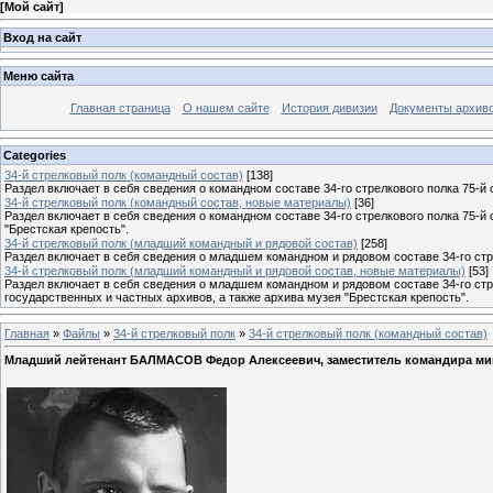
[
Мой сайт
]
Вход на сайт
Меню сайта
Главная страница
О нашем сайте
История дивизии
Документы архив
Categories
34-й стрелковый полк (командный состав)
[138]
Раздел включает в себя сведения о командном составе 34-го стрелкового полка 75-й 
34-й стрелковый полк (командный состав, новые материалы)
[36]
Раздел включает в себя сведения о командном составе 34-го стрелкового полка 75-й
"Брестская крепость".
34-й стрелковый полк (младший командный и рядовой состав)
[258]
Раздел включает в себя сведения о младшем командном и рядовом составе 34-го стре
34-й стрелковый полк (младший командный и рядовой состав, новые материалы)
[53]
Раздел включает в себя сведения о младшем командном и рядовом составе 34-го стр
государственных и частных архивов, а также архива музея "Брестская крепость".
Главная
»
Файлы
»
34-й стрелковый полк
»
34-й стрелковый полк (командный состав)
Младший лейтенант БАЛМАСОВ Федор Алексеевич, заместитель командира мино