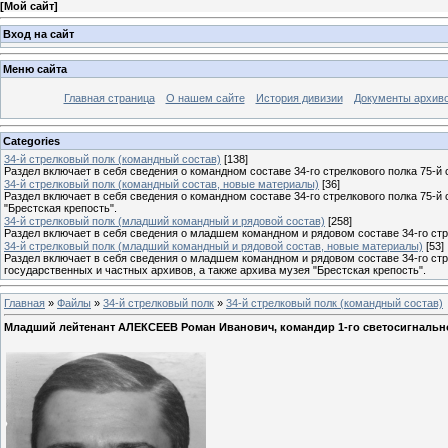
[
Мой сайт
]
Вход на сайт
Меню сайта
Главная страница
О нашем сайте
История дивизии
Документы архив
Categories
34-й стрелковый полк (командный состав)
[138]
Раздел включает в себя сведения о командном составе 34-го стрелкового полка 75-й 
34-й стрелковый полк (командный состав, новые материалы)
[36]
Раздел включает в себя сведения о командном составе 34-го стрелкового полка 75-й
"Брестская крепость".
34-й стрелковый полк (младший командный и рядовой состав)
[258]
Раздел включает в себя сведения о младшем командном и рядовом составе 34-го стре
34-й стрелковый полк (младший командный и рядовой состав, новые материалы)
[53]
Раздел включает в себя сведения о младшем командном и рядовом составе 34-го стр
государственных и частных архивов, а также архива музея "Брестская крепость".
Главная
»
Файлы
»
34-й стрелковый полк
»
34-й стрелковый полк (командный состав)
Младший лейтенант АЛЕКСЕЕВ Роман Иванович, командир 1-го светосигнальног