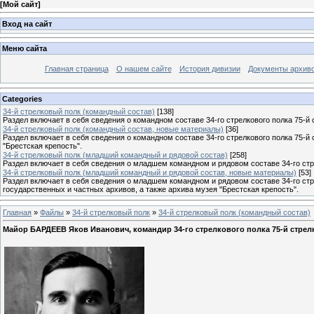
[
Мой сайт
]
Вход на сайт
Меню сайта
Главная страница
О нашем сайте
История дивизии
Документы архив
Categories
34-й стрелковый полк (командный состав)
[138]
Раздел включает в себя сведения о командном составе 34-го стрелкового полка 75-й 
34-й стрелковый полк (командный состав, новые материалы)
[36]
Раздел включает в себя сведения о командном составе 34-го стрелкового полка 75-й
"Брестская крепость".
34-й стрелковый полк (младший командный и рядовой состав)
[258]
Раздел включает в себя сведения о младшем командном и рядовом составе 34-го стре
34-й стрелковый полк (младший командный и рядовой состав, новые материалы)
[53]
Раздел включает в себя сведения о младшем командном и рядовом составе 34-го стр
государственных и частных архивов, а также архива музея "Брестская крепость".
Главная
»
Файлы
»
34-й стрелковый полк
»
34-й стрелковый полк (командный состав)
Майор БАРДЕЕВ Яков Иванович, командир 34-го стрелкового полка 75-й стре