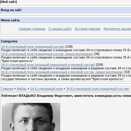
[
Мой сайт
]
Вход на сайт
Меню сайта
Главная страница
О нашем сайте
История дивизии
Документы архив
Categories
34-й стрелковый полк (командный состав)
[138]
Раздел включает в себя сведения о командном составе 34-го стрелкового полка 75-й 
34-й стрелковый полк (командный состав, новые материалы)
[36]
Раздел включает в себя сведения о командном составе 34-го стрелкового полка 75-й
"Брестская крепость".
34-й стрелковый полк (младший командный и рядовой состав)
[258]
Раздел включает в себя сведения о младшем командном и рядовом составе 34-го стре
34-й стрелковый полк (младший командный и рядовой состав, новые материалы)
[53]
Раздел включает в себя сведения о младшем командном и рядовом составе 34-го стр
государственных и частных архивов, а также архива музея "Брестская крепость".
Главная
»
Файлы
»
34-й стрелковый полк
»
34-й стрелковый полк (командный состав)
Лейтенант ВЛАДЫКО Владимир Федотович, заместитель командира роты связи 