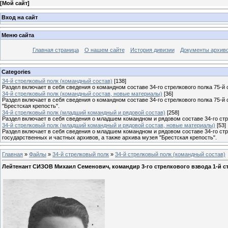
[
Мой сайт
]
Вход на сайт
Меню сайта
Главная страница
О нашем сайте
История дивизии
Документы архив
Categories
34-й стрелковый полк (командный состав)
[138]
Раздел включает в себя сведения о командном составе 34-го стрелкового полка 75-й 
34-й стрелковый полк (командный состав, новые материалы)
[36]
Раздел включает в себя сведения о командном составе 34-го стрелкового полка 75-й
"Брестская крепость".
34-й стрелковый полк (младший командный и рядовой состав)
[258]
Раздел включает в себя сведения о младшем командном и рядовом составе 34-го стре
34-й стрелковый полк (младший командный и рядовой состав, новые материалы)
[53]
Раздел включает в себя сведения о младшем командном и рядовом составе 34-го стр
государственных и частных архивов, а также архива музея "Брестская крепость".
Главная
»
Файлы
»
34-й стрелковый полк
»
34-й стрелковый полк (командный состав)
Лейтенант СИЗОВ Михаил Семенович, командир 3-го стрелкового взвода 1-й ст