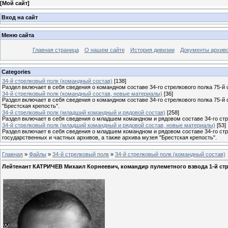
[
Мой сайт
]
Вход на сайт
Меню сайта
Главная страница
О нашем сайте
История дивизии
Документы архив
Categories
34-й стрелковый полк (командный состав)
[138]
Раздел включает в себя сведения о командном составе 34-го стрелкового полка 75-й 
34-й стрелковый полк (командный состав, новые материалы)
[36]
Раздел включает в себя сведения о командном составе 34-го стрелкового полка 75-й
"Брестская крепость".
34-й стрелковый полк (младший командный и рядовой состав)
[258]
Раздел включает в себя сведения о младшем командном и рядовом составе 34-го стре
34-й стрелковый полк (младший командный и рядовой состав, новые материалы)
[53]
Раздел включает в себя сведения о младшем командном и рядовом составе 34-го стр
государственных и частных архивов, а также архива музея "Брестская крепость".
Главная
»
Файлы
»
34-й стрелковый полк
»
34-й стрелковый полк (командный состав)
Лейтенант КАТРИЧЕВ Михаил Корнеевич, командир пулеметного взвода 1-й стр