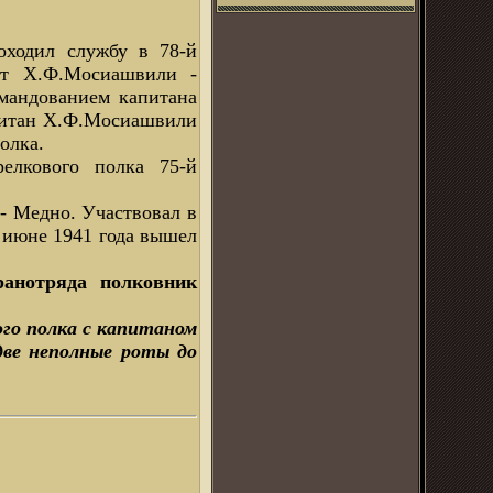
оходил службу в 78-й
ант Х.Ф.Мосиашвили -
омандованием капитана
апитан Х.Ф.Мосиашвили
олка.
релкового полка 75-й
- Медно. Участвовал в
В июне 1941 года вышел
ранотряда полковник
ого полка с капитаном
две неполные роты до