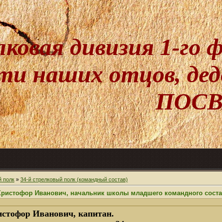
лковая дивизия 1-го
и наших отцов, дедо
ПОСВ
й полк
»
34-й стрелковый полк (командный состав)
стофор Иванович, начальник школы младшего командного состава
фор Иванович, капитан.