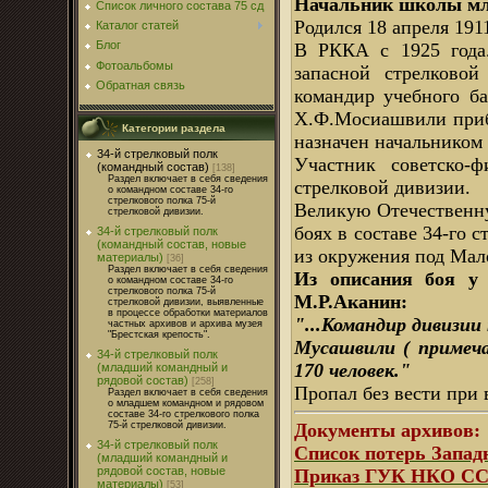
Начальник школы мла
Список личного состава 75 сд
Родился 18 апреля 1911
Каталог статей
Блог
В РККА с 1925 года.
Фотоальбомы
запасной стрелковой
Обратная связь
командир учебного ба
Х.Ф.Мосиашвили приб
Категории раздела
назначен начальником 
34-й стрелковый полк
Участник советско-ф
(командный состав)
[138]
Раздел включает в себя сведения
стрелковой дивизии.
о командном составе 34-го
стрелкового полка 75-й
Великую Отечественну
стрелковой дивизии.
боях в составе 34-го 
34-й стрелковый полк
(командный состав, новые
из окружения под Мало
материалы)
[36]
Раздел включает в себя сведения
Из описания боя у 
о командном составе 34-го
стрелкового полка 75-й
М.Р.Аканин:
стрелковой дивизии, выявленные
в процессе обработки материалов
"...Командир дивизии
частных архивов и архива музея
"Брестская крепость".
Мусашвили ( примеча
34-й стрелковый полк
170 человек."
(младший командный и
рядовой состав)
[258]
Пропал без вести при 
Раздел включает в себя сведения
о младшем командном и рядовом
составе 34-го стрелкового полка
75-й стрелковой дивизии.
Документы архивов:
34-й стрелковый полк
Список потерь Запад
(младший командный и
рядовой состав, новые
Приказ ГУК НКО ССС
материалы)
[53]