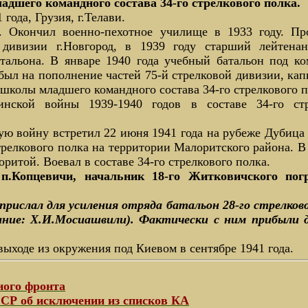
дшего командного состава 34-го стрелкового полка.
 года, Грузия, г.Телави.
 Окончил военно-пехотное училище в 1933 году. Пр
 дивизии г.Новгород, в 1939 году старший лейтен
тальона. В январе 1940 года учебный батальон под к
ыл на пополнение частей 75-й стрелковой дивизии, к
школы младшего командного состава 34-го стрелкового п
инской войны 1939-1940 годов в составе 34-го ст
ю войну встретил 22 июня 1941 года на рубеже Дубица 
стрелкового полка на территории Малоритского района. 
ритой. Воевал в составе 34-го стрелкового полка.
п.Копцевичи, начальник 18-го Житковичского пог
 прислал для усиления отряда батальон 28-го стрелков
ние: Х.И.Мосиашвили). Фактически с ним прибыли 
выходе из окружения под Киевом в сентябре 1941 года.
ного фронта
Р об исключении из списков КА