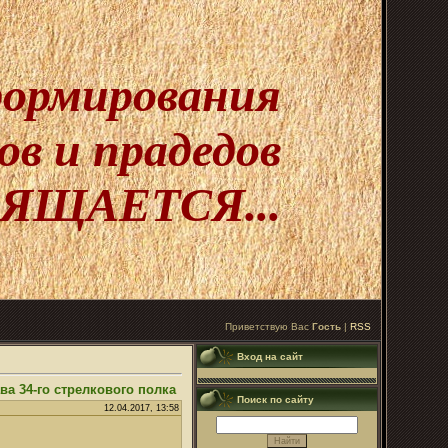
 формирования
в и прадедов
ЯЩАЕТСЯ...
Приветствую Вас
Гость
|
RSS
Вход на сайт
 34-го стрелкового полка
Поиск по сайту
12.04.2017, 13:58