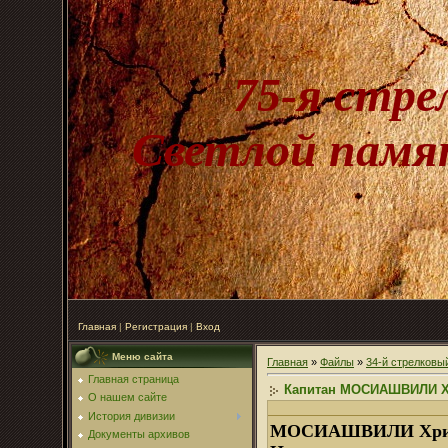
75-я стре
Светлой памят
Главная
|
Регистрация
|
Вход
Меню сайта
Главная
»
Файлы
»
34-й стрелковы
Главная страница
Капитан МОСИАШВИЛИ Хри
О нашем сайте
История дивизии
МОСИАШВИЛИ Христо
Документы архивов