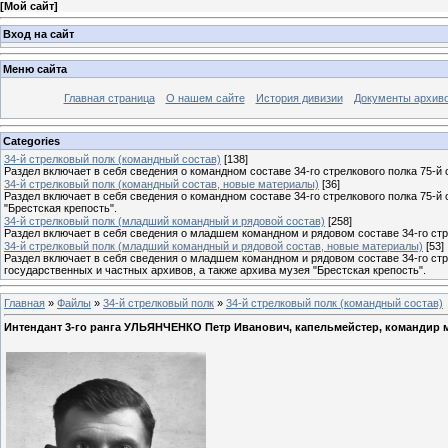
[
Мой сайт
]
Вход на сайт
Меню сайта
Главная страница
О нашем сайте
История дивизии
Документы архив
Categories
34-й стрелковый полк (командный состав)
[138]
Раздел включает в себя сведения о командном составе 34-го стрелкового полка 75-й 
34-й стрелковый полк (командный состав, новые материалы)
[36]
Раздел включает в себя сведения о командном составе 34-го стрелкового полка 75-й
"Брестская крепость".
34-й стрелковый полк (младший командный и рядовой состав)
[258]
Раздел включает в себя сведения о младшем командном и рядовом составе 34-го стре
34-й стрелковый полк (младший командный и рядовой состав, новые материалы)
[53]
Раздел включает в себя сведения о младшем командном и рядовом составе 34-го стр
государственных и частных архивов, а также архива музея "Брестская крепость".
Главная
»
Файлы
»
34-й стрелковый полк
»
34-й стрелковый полк (командный состав)
Интендант 3-го ранга УЛЬЯНЧЕНКО Петр Иванович, капельмейстер, командир м