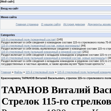
[
Мой сайт
]
Вход на сайт
Меню сайта
Главная страница
О нашем сайте
История дивизии
Документы архив
Categories
115-й стрелковый полк (командный состав)
[145]
Раздел включает в себя сведения о командном составе 115-го стрелкового полка 75-й
115-й стрелковый полк (командный состав, новые материалы)
[44]
Раздел включает в себя вновь выявленные сведения о командном составе 115-го стре
115-й стрелковый полк (младший командный и рядовой состав)
[251]
Раздел включает в себя сведения о младшем командном и рядовом составе 115-го стр
115-й стрелковый полк (младший командный и рядовой состав, новые материалы))
[3
Раздел включает в себя сведения о младшем командном и рядовом составе 115-го ст
государственных и частных архивов, а также архива музея "Брестская крепость".
Главная
»
Файлы
»
115-й стрелковый полк
»
115-й стрелковый полк (младший командн
Красноармеец ТАРАНОВ Виталий Васильевич, стрелок 115-го стрелкового пол
ТАРАНОВ Виталий Васи
Стрелок 115-го стрелков