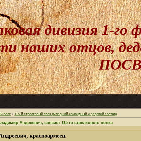
лковая дивизия 1-го
и наших отцов, дедо
ПОСВ
ый полк
»
115-й стрелковый полк (младший командный и рядовой состав)
адимир Андреевич, связист 115-го стрелкового полка
дреевич, красноармеец.