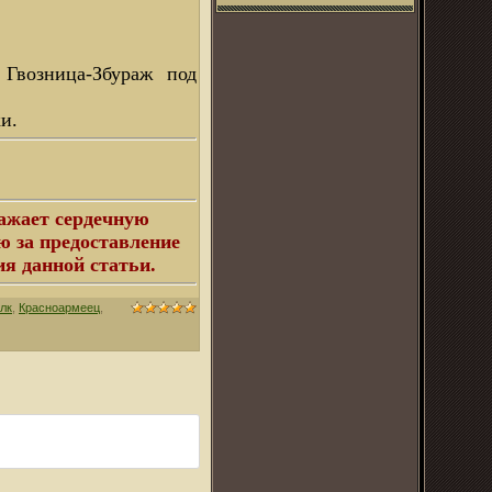
Гвозница-Збураж под
и.
ажает сердечную
 за предоставление
я данной статьи.
лк
,
Красноармеец
,