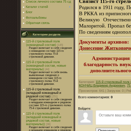
Связист 115-го стрел
Список личного состава 75 сд
Родился в 1911 году, 
Каталог статей
Блог
В РККА из приписного 
Фотоальбомы
Великую Отечествен
Обратная связь
Малоритой. Пропал без
По сведениям однопол
Категории раздела
Документы архивов:
115-й стрелковый полк
(командный состав)
[145]
Донесение Житкович
Раздел включает в себя сведения
о командном составе 115-го
стрелкового полка 75-й
Администрация 
стрелковой дивизии.
115-й стрелковый полк
благодарность вну
(командный состав, новые
материалы)
дополнительного
[44]
Раздел включает в себя вновь
выявленные сведения о
командном составе 115-го
стрелкового полка 75-й
Категория
:
115-й стрелковый полк
стрелковой дивизии.
КОНЧИЦ Владимир Андреевич
,
75
115-й стрелковый полк
Просмотров
:
641
|
Загрузок
:
0
|
Ре
(младший командный и
рядовой состав)
[251]
Всего комментариев
:
0
Раздел включает в себя сведения
о младшем командном и рядовом
составе 115-го стрелкового полка
Войдите:
75-й стрелковой дивизии.
115-й стрелковый полк
(младший командный и
рядовой состав, новые
материалы))
[36]
Раздел включает в себя сведения
Отправить
о младшем командном и рядовом