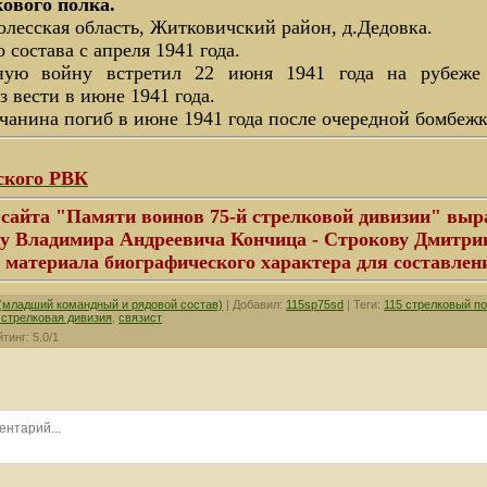
кового полка.
Полесская область, Житковичский район, д.Дедовка.
состава с апреля 1941 года.
ную войну встретил 22 июня 1941 года на рубеже 
 вести в июне 1941 года.
чанина погиб в июне 1941 года после очередной бомбежк
ского РВК
сайта "Памяти воинов 75-й стрелковой дивизии" выр
ку Владимира Андреевича Кончица - Строкову Дмитрию
 материала биографического характера для составлени
 (младший командный и рядовой состав)
|
Добавил
:
115sp75sd
|
Теги
:
115 стрелковый по
 стрелковая дивизия
,
связист
йтинг
:
5.0
/
1