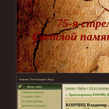
75-я стре
Светлой памят
Главная
|
Регистрация
|
Вход
Меню сайта
Главная
»
Файлы
»
115-й стрелков
Главная страница
Красноармеец КОНЧИЦ Вл
О нашем сайте
История дивизии
КОНЧИЦ Владимир Ан
Документы архивов