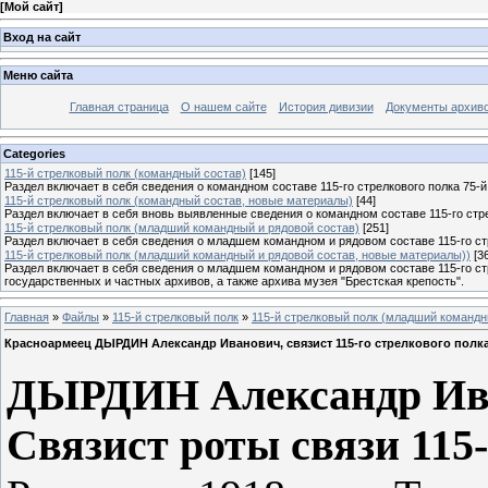
[
Мой сайт
]
Вход на сайт
Меню сайта
Главная страница
О нашем сайте
История дивизии
Документы архив
Categories
115-й стрелковый полк (командный состав)
[145]
Раздел включает в себя сведения о командном составе 115-го стрелкового полка 75-й
115-й стрелковый полк (командный состав, новые материалы)
[44]
Раздел включает в себя вновь выявленные сведения о командном составе 115-го стре
115-й стрелковый полк (младший командный и рядовой состав)
[251]
Раздел включает в себя сведения о младшем командном и рядовом составе 115-го стр
115-й стрелковый полк (младший командный и рядовой состав, новые материалы))
[3
Раздел включает в себя сведения о младшем командном и рядовом составе 115-го ст
государственных и частных архивов, а также архива музея "Брестская крепость".
Главная
»
Файлы
»
115-й стрелковый полк
»
115-й стрелковый полк (младший командн
Красноармеец ДЫРДИН Александр Иванович, связист 115-го стрелкового полк
ДЫРДИН Александр Ива
Связист роты связи 115-