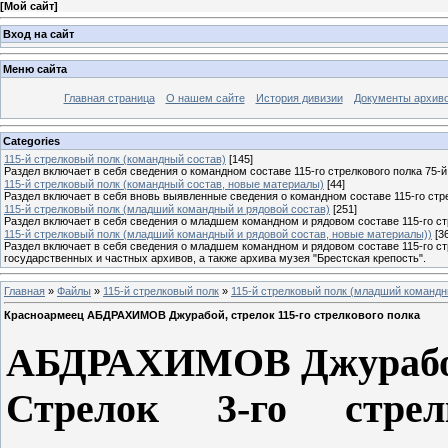
[
Мой сайт
]
Вход на сайт
Меню сайта
Главная страница
О нашем сайте
История дивизии
Документы архив
Categories
115-й стрелковый полк (командный состав)
[145]
Раздел включает в себя сведения о командном составе 115-го стрелкового полка 75-й
115-й стрелковый полк (командный состав, новые материалы)
[44]
Раздел включает в себя вновь выявленные сведения о командном составе 115-го стре
115-й стрелковый полк (младший командный и рядовой состав)
[251]
Раздел включает в себя сведения о младшем командном и рядовом составе 115-го стр
115-й стрелковый полк (младший командный и рядовой состав, новые материалы))
[3
Раздел включает в себя сведения о младшем командном и рядовом составе 115-го ст
государственных и частных архивов, а также архива музея "Брестская крепость".
Главная
»
Файлы
»
115-й стрелковый полк
»
115-й стрелковый полк (младший командн
Красноармеец АБДРАХИМОВ Джурабой, стрелок 115-го стрелкового полка
АБДРАХИМОВ Джурабой
Стрелок 3-го стрел