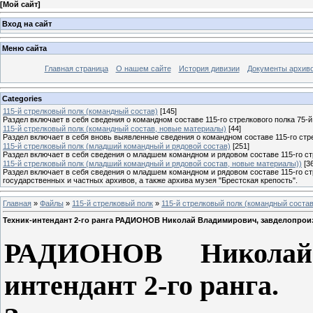
[
Мой сайт
]
Вход на сайт
Меню сайта
Главная страница
О нашем сайте
История дивизии
Документы архив
Categories
115-й стрелковый полк (командный состав)
[145]
Раздел включает в себя сведения о командном составе 115-го стрелкового полка 75-й
115-й стрелковый полк (командный состав, новые материалы)
[44]
Раздел включает в себя вновь выявленные сведения о командном составе 115-го стре
115-й стрелковый полк (младший командный и рядовой состав)
[251]
Раздел включает в себя сведения о младшем командном и рядовом составе 115-го стр
115-й стрелковый полк (младший командный и рядовой состав, новые материалы))
[3
Раздел включает в себя сведения о младшем командном и рядовом составе 115-го ст
государственных и частных архивов, а также архива музея "Брестская крепость".
Главная
»
Файлы
»
115-й стрелковый полк
»
115-й стрелковый полк (командный состав
Техник-интендант 2-го ранга РАДИОНОВ Николай Владимирович, завделопроиз
РАДИОНОВ Николай 
интендант 2-го ранга.