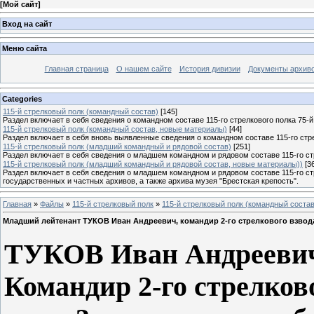
[
Мой сайт
]
Вход на сайт
Меню сайта
Главная страница
О нашем сайте
История дивизии
Документы архив
Categories
115-й стрелковый полк (командный состав)
[145]
Раздел включает в себя сведения о командном составе 115-го стрелкового полка 75-й
115-й стрелковый полк (командный состав, новые материалы)
[44]
Раздел включает в себя вновь выявленные сведения о командном составе 115-го стре
115-й стрелковый полк (младший командный и рядовой состав)
[251]
Раздел включает в себя сведения о младшем командном и рядовом составе 115-го стр
115-й стрелковый полк (младший командный и рядовой состав, новые материалы))
[3
Раздел включает в себя сведения о младшем командном и рядовом составе 115-го ст
государственных и частных архивов, а также архива музея "Брестская крепость".
Главная
»
Файлы
»
115-й стрелковый полк
»
115-й стрелковый полк (командный состав
Младший лейтенант ТУКОВ Иван Андреевич, командир 2-го стрелкового взвода 
ТУКОВ Иван Андреевич
Командир 2-го стрелково