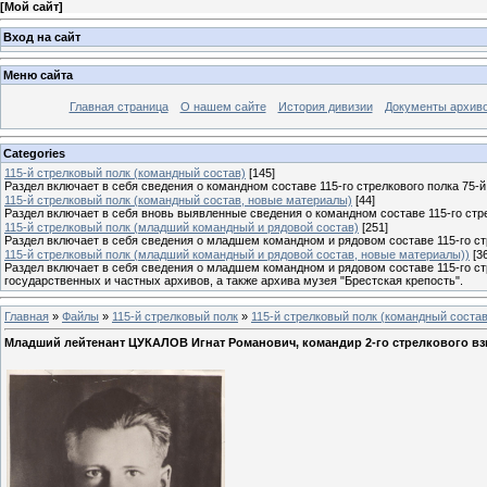
[
Мой сайт
]
Вход на сайт
Меню сайта
Главная страница
О нашем сайте
История дивизии
Документы архив
Categories
115-й стрелковый полк (командный состав)
[145]
Раздел включает в себя сведения о командном составе 115-го стрелкового полка 75-й
115-й стрелковый полк (командный состав, новые материалы)
[44]
Раздел включает в себя вновь выявленные сведения о командном составе 115-го стре
115-й стрелковый полк (младший командный и рядовой состав)
[251]
Раздел включает в себя сведения о младшем командном и рядовом составе 115-го стр
115-й стрелковый полк (младший командный и рядовой состав, новые материалы))
[3
Раздел включает в себя сведения о младшем командном и рядовом составе 115-го ст
государственных и частных архивов, а также архива музея "Брестская крепость".
Главная
»
Файлы
»
115-й стрелковый полк
»
115-й стрелковый полк (командный состав
Младший лейтенант ЦУКАЛОВ Игнат Романович, командир 2-го стрелкового взво