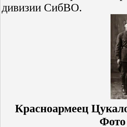
дивизии СибВО.
Красноармеец Цукало
Фото 