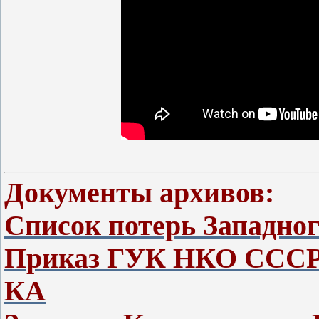
Документы архивов:
Список потерь Западно
Приказ ГУК НКО СССР 
КА