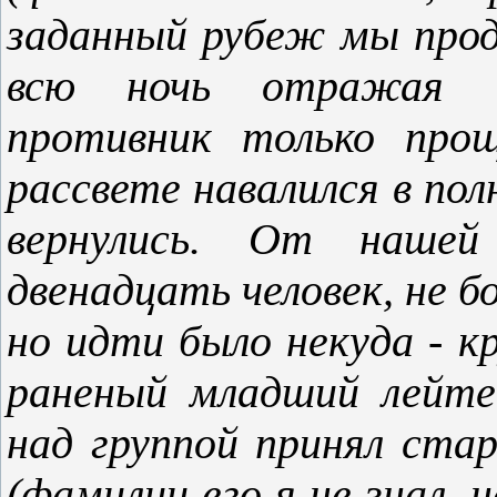
заданный рубеж мы прод
всю ночь отражая а
противник только прощ
рассвете навалился в пол
вернулись. От нашей
двенадцать человек, не 
но идти было некуда - к
раненый младший лейте
над группой принял ст
(фамилии его я не знал, 