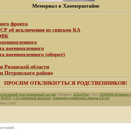
Мемориал в Хаммерштайне
ного фронта
Р об исключении из списков КА
 ОВК
военнопленного
та военнопленного
а военнопленного (оборот)
и Рязанской области
ти Петровского район
а
ПРОСИМ ОТКЛИКНУТЬСЯ РОДСТВЕННИКОВ!
стрелковый полк (командный состав)
|
Добавил
:
115sp75sd
|
Теги
:
СЕКАЧЕВ Илларион 
,
28 КСП
,
1-й стрелковый батальон
,
командир пулеметного взвода 3-й стр
йтинг
:
5.0
/
2