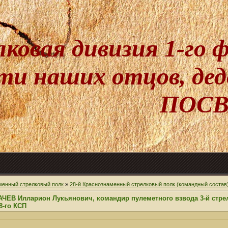
лковая дивизия 1-го
и наших отцов, дедо
ПОСВ
менный стрелковый полк
»
28-й Краснознаменный стрелковый полк (командный состав
ЧЕВ Илларион Лукьянович, командир пулеметного взвода 3-й стрел
8-го КСП