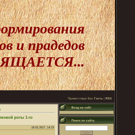
 формирования
в и прадедов
ЯЩАЕТСЯ...
Приветствую Вас
Гость
|
RSS
Вход на сайт
)
ковой роты 1-го
Поиск по сайту
18.02.2017, 14:23