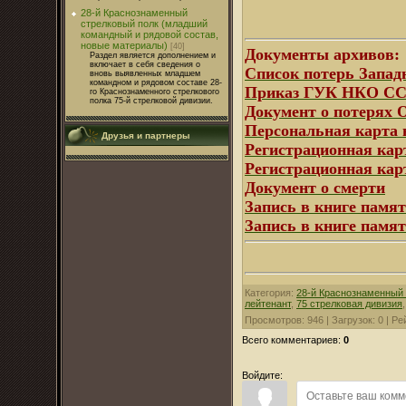
28-й Краснознаменный
стрелковый полк (младший
командный и рядовой состав,
новые материалы)
[40]
Документы архивов:
Раздел является дополнением и
включает в себя сведения о
Список потерь Запад
вновь выявленных младшем
командном и рядовом составе 28-
Приказ ГУК НКО ССС
го Краснознаменного стрелкового
полка 75-й стрелковой дивизии.
Документ о потерях
Персональная карта 
Друзья и партнеры
Регистрационная кар
Регистрационная карт
Документ о смерти
Запись в книге памят
Запись в книге памя
Категория
:
28-й Краснознаменный 
лейтенант
,
75 стрелковая дивизия
Просмотров
:
946
|
Загрузок
:
0
|
Ре
Всего комментариев
:
0
Войдите: