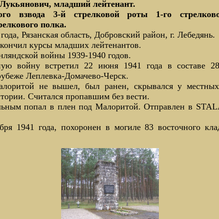
укьянович, младший лейтенант.
ого взвода 3-й стрелковой роты 1-го стрелково
релкового полка.
года, Рязанская область, Добровский район, г. Лебедянь.
Окончил курсы младших лейтенантов.
нляндской войны 1939-1940 годов.
ую войну встретил 22 июня 1941 года в составе 28
 рубеже Леплевка-Домачево-Черск.
лоритой не вышел, был ранен, скрывался у местных
тории. Считался пропавшим без вести.
ольным попал в плен под Малоритой. Отправлен в STA
ября 1941 года, похоронен в могиле 83 восточного к