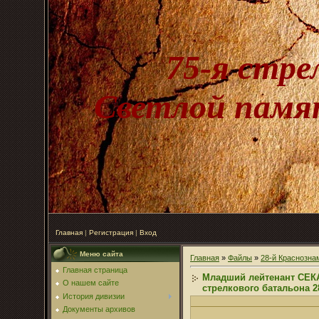
75-я стре
Светлой памят
Главная
|
Регистрация
|
Вход
Меню сайта
Главная
»
Файлы
»
28-й Краснозна
Главная страница
Младший лейтенант СЕКА
О нашем сайте
стрелкового батальона 2
История дивизии
Документы архивов