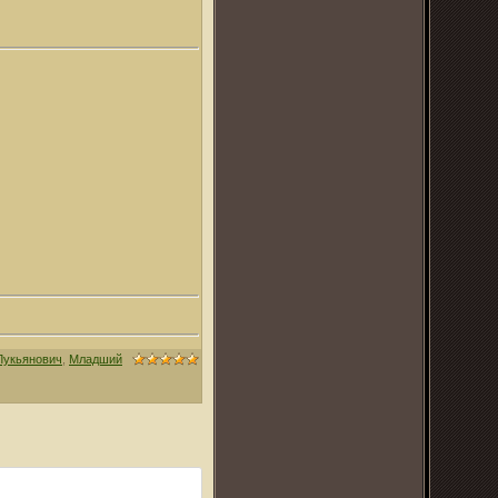
Лукьянович
,
Младший