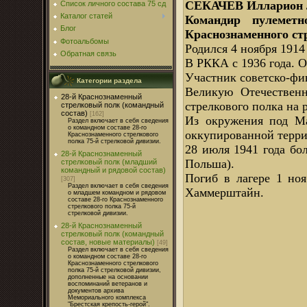
СЕКАЧЕВ Илларион Л
Список личного состава 75 сд
Каталог статей
Командир пулеметн
Блог
Краснознаменного ст
Фотоальбомы
Родился 4 ноября 1914 
Обратная связь
В РККА с 1936 года. 
Участник советско-фи
Категории раздела
Великую Отечественн
28-й Краснознаменный
стрелкового полка на
стрелковый полк (командный
состав)
[162]
Из окружения под Ма
Раздел включает в себя сведения
о командном составе 28-го
оккупированной терри
Краснознаменного стрелкового
полка 75-й стрелковой дивизии.
28 июля 1941 года б
28-й Краснознаменный
Польша).
стрелковый полк (младший
командный и рядовой состав)
Погиб в лагере 1 но
[307]
Раздел включает в себя сведения
Хаммерштайн.
о младшем командном и рядовом
составе 28-го Краснознаменного
стрелкового полка 75-й
стрелковой дивизии.
28-й Краснознаменный
стрелковый полк (командный
состав, новые материалы)
[49]
Раздел включает в себя сведения
о командном составе 28-го
Краснознаменного стрелкового
полка 75-й стрелковой дивизии,
дополненные на основании
воспоминаний ветеранов и
документов архива
Мемориального комплекса
"Брестская крепость-герой".