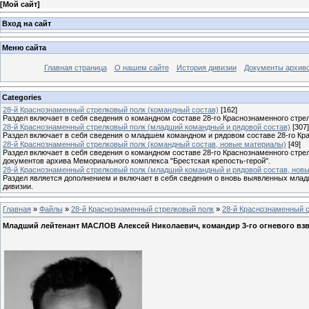
[
Мой сайт
]
Вход на сайт
Меню сайта
Главная страница
О нашем сайте
История дивизии
Документы архив
Categories
28-й Краснознаменный стрелковый полк (командный состав)
[162]
Раздел включает в себя сведения о командном составе 28-го Краснознаменного стрел
28-й Краснознаменный стрелковый полк (младший командный и рядовой состав)
[307]
Раздел включает в себя сведения о младшем командном и рядовом составе 28-го Кра
28-й Краснознаменный стрелковый полк (командный состав, новые материалы)
[49]
Раздел включает в себя сведения о командном составе 28-го Краснознаменного стре
документов архива Мемориального комплекса "Брестская крепость-герой".
28-й Краснознаменный стрелковый полк (младший командный и рядовой состав, нов
Раздел является дополнением и включает в себя сведения о вновь выявленных млад
дивизии.
Главная
»
Файлы
»
28-й Краснознаменный стрелковый полк
»
28-й Краснознаменный с
Младший лейтенант МАСЛОВ Алексей Николаевич, командир 3-го огневого взв