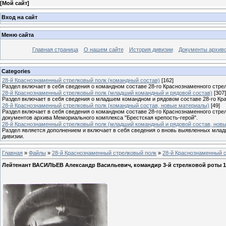
[
Мой сайт
]
Вход на сайт
Меню сайта
Главная страница
О нашем сайте
История дивизии
Документы архив
Categories
28-й Краснознаменный стрелковый полк (командный состав)
[162]
Раздел включает в себя сведения о командном составе 28-го Краснознаменного стрел
28-й Краснознаменный стрелковый полк (младший командный и рядовой состав)
[307]
Раздел включает в себя сведения о младшем командном и рядовом составе 28-го Кра
28-й Краснознаменный стрелковый полк (командный состав, новые материалы)
[49]
Раздел включает в себя сведения о командном составе 28-го Краснознаменного стре
документов архива Мемориального комплекса "Брестская крепость-герой".
28-й Краснознаменный стрелковый полк (младший командный и рядовой состав, нов
Раздел является дополнением и включает в себя сведения о вновь выявленных млад
дивизии.
Главная
»
Файлы
»
28-й Краснознаменный стрелковый полк
»
28-й Краснознаменный с
Лейтенант ВАСИЛЬЕВ Александр Васильевич, командир 3-й стрелковой роты 1-