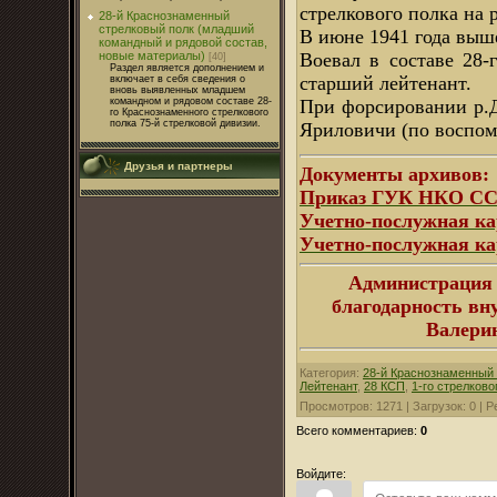
стрелкового полка на
28-й Краснознаменный
стрелковый полк (младший
В июне 1941 года выш
командный и рядовой состав,
новые материалы)
Воевал в составе 28-
[40]
Раздел является дополнением и
старший лейтенант.
включает в себя сведения о
вновь выявленных младшем
командном и рядовом составе 28-
При форсировании р.Д
го Краснознаменного стрелкового
полка 75-й стрелковой дивизии.
Яриловичи (по воспом
Друзья и партнеры
Документы архивов:
Приказ ГУК НКО ССС
Учетно-послужная ка
Учетно-послужная ка
Администрация 
благодарность вн
Валерию
Категория
:
28-й Краснознаменный 
Лейтенант
,
28 КСП
,
1-го стрелково
Просмотров
:
1271
|
Загрузок
:
0
|
Р
Всего комментариев
:
0
Войдите: