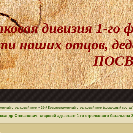
лковая дивизия 1-го
и наших отцов, дедо
ПОСВ
менный стрелковый полк
»
28-й Краснознаменный стрелковый полк (командный состав
сандр Степанович, старший адъютант 1-го стрелкового батальона 2