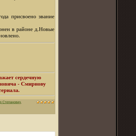
года присвоено звание
онен в районе д.Новые
новлено.
ажает сердечную
новича - Смирнову
териала.
 Степанович
,