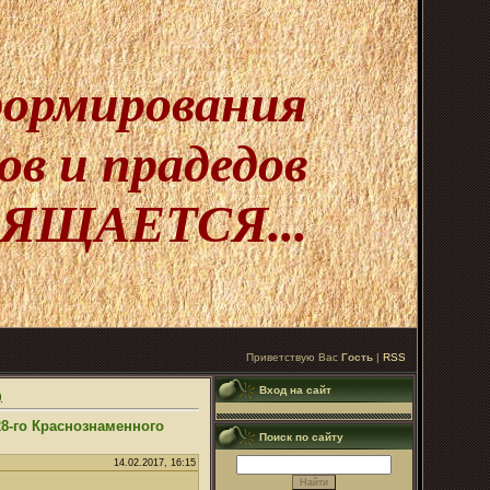
 формирования
в и прадедов
ЯЩАЕТСЯ...
Приветствую Вас
Гость
|
RSS
Вход на сайт
)
8-го Краснознаменного
Поиск по сайту
14.02.2017, 16:15