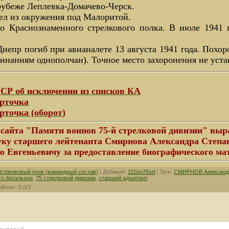
 рубеже Леплевка-Домачево-Черск.
ел из окружения под Малоритой.
го Краснознаменного стрелкового полка. В июле 1941 
непр погиб при авианалете 13 августа 1941 года. Похор
инаниям однополчан). Точное место захоронения не уста
Р об исключении из списков КА
рточка
рточка (оборот)
сайта "Памяти воинов 75-й стрелковой дивизии" выр
уку старшего лейтенанта Смирнова Александра Степа
 Евгеньевичу за предоставление биографического ма
стрелковый полк (командный состав)
|
Добавил
:
115sp75sd
|
Теги
:
СМИРНОВ Александр
го батальона
,
75 стрелковой дивизии
,
старший адъютант
ейтинг
:
5.0
/
3