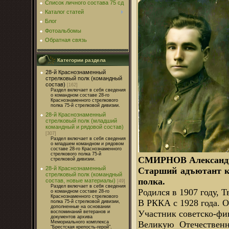
Список личного состава 75 сд
Каталог статей
Блог
Фотоальбомы
Обратная связь
Категории раздела
28-й Краснознаменный
стрелковый полк (командный
состав)
[162]
Раздел включает в себя сведения
о командном составе 28-го
Краснознаменного стрелкового
полка 75-й стрелковой дивизии.
28-й Краснознаменный
стрелковый полк (младший
командный и рядовой состав)
[307]
Раздел включает в себя сведения
о младшем командном и рядовом
составе 28-го Краснознаменного
стрелкового полка 75-й
СМИРНОВ Александр 
стрелковой дивизии.
28-й Краснознаменный
Старший адъютант ко
стрелковый полк (командный
полка.
состав, новые материалы)
[49]
Раздел включает в себя сведения
Родился в 1907 году, Т
о командном составе 28-го
Краснознаменного стрелкового
В РККА с 1928 года. О
полка 75-й стрелковой дивизии,
дополненные на основании
Участник советско-фи
воспоминаний ветеранов и
документов архива
Мемориального комплекса
Великую Отечественн
"Брестская крепость-герой".