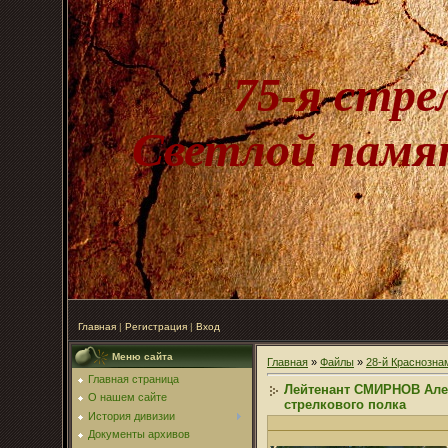
75-я стре
Светлой памят
Главная
|
Регистрация
|
Вход
Меню сайта
Главная
»
Файлы
»
28-й Краснозна
Главная страница
Лейтенант СМИРНОВ Алек
О нашем сайте
стрелкового полка
История дивизии
Документы архивов