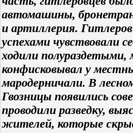
часть, гитлеровцев было
автомашины, бронетран
и артиллерия. Гитлеро
успехами чувствовали се
ходили полураздетыми, 
конфисковывал у местны
мародерничали. В лесно
Гвозницы появились сов
проводили разведку, вы
жителей, которые скрыв