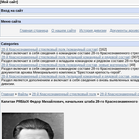
[
Мой сайт
]
Вход на сайт
Меню сайта
Главная страница
О нашем сайте
История дивизии
Документы архив
Categories
28-й Краснознаменный стрелковый полк (командный состав)
[162]
Раздел включает в себя сведения о командном составе 28-го Краснознаменного стрел
28-й Краснознаменный стрелковый полк (младший командный и рядовой состав)
[307]
Раздел включает в себя сведения о младшем командном и рядовом составе 28-го Кра
28-й Краснознаменный стрелковый полк (командный состав, новые материалы)
[49]
Раздел включает в себя сведения о командном составе 28-го Краснознаменного стре
документов архива Мемориального комплекса "Брестская крепость-герой".
28-й Краснознаменный стрелковый полк (младший командный и рядовой состав, нов
Раздел является дополнением и включает в себя сведения о вновь выявленных млад
дивизии.
Главная
»
Файлы
»
28-й Краснознаменный стрелковый полк
»
28-й Краснознаменный с
Капитан РЯБЫХ Федор Михайлович, начальник штаба 28-го Краснознаменного 