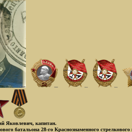
 Яковлевич, капитан.
ового батальона 28-го Краснознаменного стрелкового 