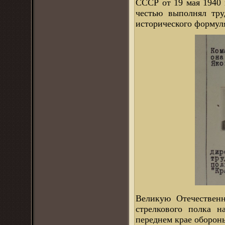
СССР от 19 мая 1940 
честью выполнял тру
исторического формуля
Великую Отечественн
стрелкового полка н
переднем крае оборон