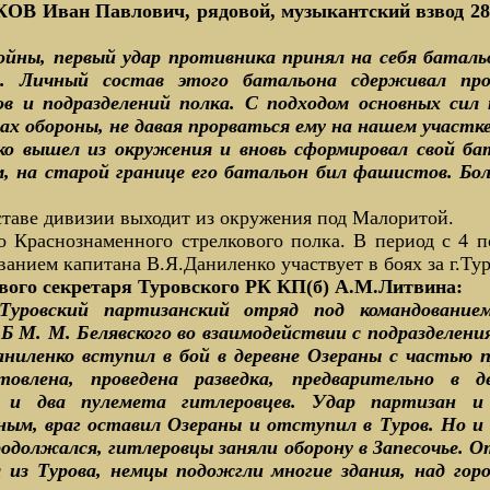
В Иван Павлович, рядовой, музыкантский взвод 28-
войны, первый удар противника принял на себя батал
о. Личный состав этого батальона сдерживал пр
в и подразделений полка. С подходом основных сил
х обороны, не давая прорваться ему на нашем участке
ко вышел из окружения и вновь сформировал свой ба
м, на старой границе его батальон бил фашистов. Бо
оставе дивизии выходит из окружения под Малоритой.
о Краснознаменного стрелкового полка. В период с 4 п
анием капитана В.Я.Даниленко участвует в боях за г.Ту
вого секретаря Туровского РК КП(б) А.М.Литвина:
Туровский партизанский отряд под командование
 Б М. М. Белявского во взаимодействии с подразделен
аниленко вступил в бой в деревне Озераны с частью 
овлена, проведена разведка, предварительно в 
и два пулемета гитлеровцев. Удар партизан и 
ым, враг оставил Озераны и отступил в Туров. Но и 
продолжался, гитлеровцы заняли оборону в Запесочье. 
из Турова, немцы подожгли многие здания, над гор