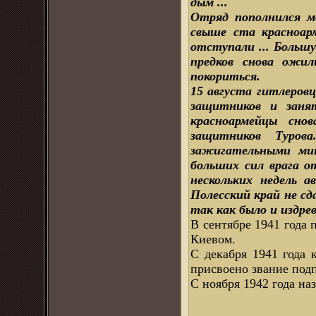
дым ...
Отряд пополнился м
свыше ста красноарм
отступали ... Боль
предков снова ожил
покориться.
15 августа гитлеровц
защитников и занят
красноармейцы сно
защитников Туров
зажигательными мин
больших сил врага 
нескольких недель а
Полесский край не сд
так как было и издрев
В сентябре 1941 года 
Киевом.
С декабря 1941 года 
присвоено звание под
С ноября 1942 года на