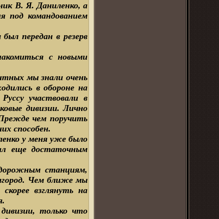
ик В. Я. Даниленко, а
ия под командованием
 был передан в резерв
накомиться с новыми
антных мы знали очень
одились в обороне на
Руссу участвовали в
лковые дивизии. Лично
 Прежде чем поручить
их способен.
ленко у меня уже было
дал еще достаточным
нодорожным станциям,
елгород. Чем ближе мы
 скорее взглянуть на
я.
 дивизии, только что