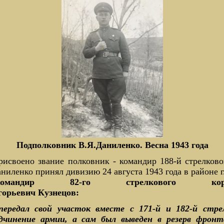
Подполковник В.Я.Даниленко. Весна 1943 года
присвоено звание полковник - командир 188-й стрелков
иленко принял дивизию 24 августа 1943 года в районе г
командир 82-го стрелкового кор
горьевич Кузнецов:
передал свой участок вместе с 171-й и 182-й стр
дчинение армии, а сам был выведен в резерв фронт