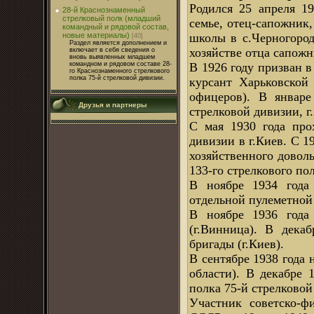
Родился 25 апреля 19
28-й Краснознаменный
стрелковый полк (младший
семье, отец-сапожник,
командный и рядовой состав,
новые материалы)
школы в с.Черногород
[40]
Раздел является дополнением и
хозяйстве отца сапожн
включает в себя сведения о
вновь выявленных младшем
командном и рядовом составе 28-
В 1926 году призван в
го Краснознаменного стрелкового
полка 75-й стрелковой дивизии.
курсант Харьковской
офицеров). В январе
Друзья и партнеры
стрелковой дивизии, г
С мая 1930 года про
дивизии в г.Киев. С 1
хозяйственного доволь
133-го стрелкового по
В ноябре 1934 года 
отдельной пулеметной 
В ноябре 1936 года 
(г.Винница). В дека
бригады (г.Киев).
В сентябре 1938 года 
области). В декабре 
полка 75-й стрелковой
Участник советско-ф