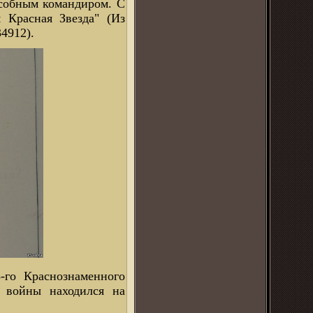
особным командиром. С
 Красная Звезда" (Из
4912).
-го Краснознаменного
т войны находился на