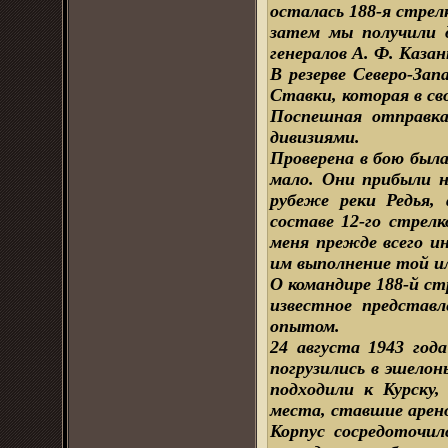
осталась 188-я стрел
затем мы получили д
генералов А. Ф. Каза
B резерве Северо-Зап
Ставки, которая в св
Поспешная отправка
дивизиями.
Проверена в бою была
мало. Они прибыли н
рубеже реки Редья,
составе 12-го стрелк
меня прежде всего и
им выполнение той ил
О командире 188-й ст
известное представ
опытом.
24 августа 1943 год
погрузились в эшелон
подходили к Курску,
места, ставшие арен
Корпус сосредоточил