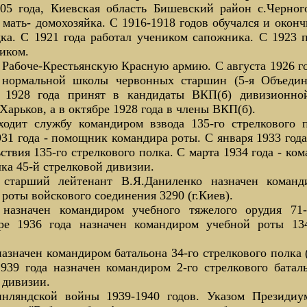
05 года, Киевская область Бишевский район с.Черног
 мать- домохозяйка. С 1916-1918 годов обучался и оконч
ка. С 1921 года работал учеником сапожника. С 1923 п
иком.
 Рабоче-Крестьянскую Красную армию. С августа 1926 го
 нормальной школы червонных старшин (5-я Объеди
 1928 года принят в кандидаты ВКП(б) дивизионно
.Харьков, а в октябре 1928 года в члены ВКП(б).
ходит службу командиром взвода 135-го стрелкового 
931 года - помощник командира роты. С января 1933 год
ствия 135-го стрелкового полка. С марта 1934 года - ко
лка 45-й стрелковой дивизии.
старший лейтенант В.Я.Даниленко назначен команд
роты войскового соединения 3290 (г.Киев).
назначен командиром учебного тяжелого орудия 71-
бре 1936 года назначен командиром учебной роты 13
назначен командиром батальона 34-го стрелкового полка 
1939 года назначен командиром 2-го стрелкового баталь
 дивизии.
инляндской войны 1939-1940 годов. Указом Президиу