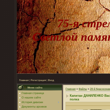
75-я стре
Светлой памят
Главная
|
Регистрация
|
Вход
Меню сайта
Главная
»
Файлы
»
28-й Краснозна
Главная страница
Капитан ДАНИЛЕНКО Васи
О нашем сайте
полка
История дивизии
Документы архивов