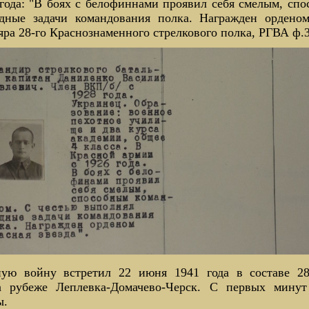
года: "В боях с белофиннами проявил себя смелым, сп
дные задачи командования полка. Награжден орденом
ра 28-го Краснознаменного стрелкового полка, РГВА ф.3
ую войну встретил 22 июня 1941 года в составе 28
а рубеже Леплевка-Домачево-Черск. С первых мину
ы.