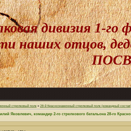
лковая дивизия 1-го
и наших отцов, дедо
ПОСВ
менный стрелковый полк
»
28-й Краснознаменный стрелковый полк (командный состав
лий Яковлевич, командир 2-го стрелкового батальона 28-го Красно