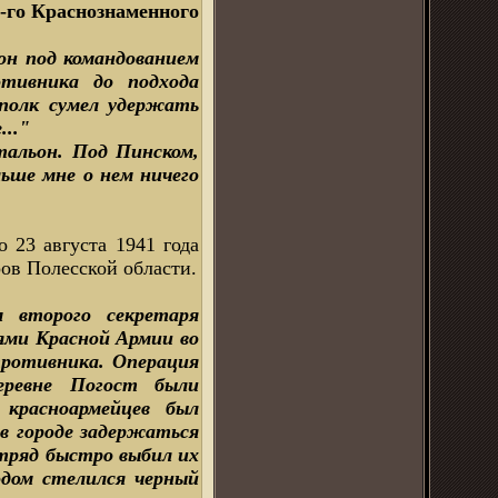
го Краснознаменного
ьон под командованием
отивника до подхода
 полк сумел удержать
..."
тальон. Под Пинском,
льше мне о нем ничего
о 23 августа 1941 года
ров Полесской области.
м второго секретаря
иями Красной Армии во
противника. Операция
деревне Погост были
красноармейцев был
в городе задержаться
Отряд быстро выбил их
одом стелился черный