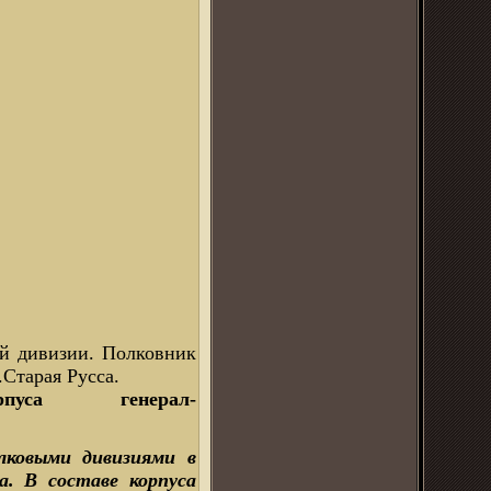
ой дивизии. Полковник
.Старая Русса.
пуса генерал-
елковыми дивизиями в
а. В составе корпуса