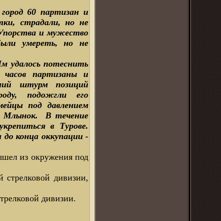
город 60 партизан и
тки, страдали, но не
Упорства и мужество
были умереть, но не
 Им удалось потеснить
о часов партизаны и
дний штурм позиций
оду, подожгли его
мейцы под давлением
й Млынок. В течение
укрепиться в Турове.
 до конца оккупации -
вышел из окружения под
й стрелковой дивизии,
стрелковой дивизии.