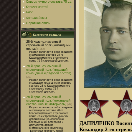
Список личного состава 75 сд
Каталог статей
Блог
Фотоальбомы
Обратная связь
Категории раздела
28-й Краснознаменный
стрелковый полк (командный
состав)
[162]
Раздел включает в себя сведения
о командном составе 28-го
Краснознаменного стрелкового
полка 75-й стрелковой дивизии.
28-й Краснознаменный
стрелковый полк (младший
командный и рядовой состав)
[307]
Раздел включает в себя сведения
о младшем командном и рядовом
составе 28-го Краснознаменного
стрелкового полка 75-й
стрелковой дивизии.
28-й Краснознаменный
стрелковый полк (командный
состав, новые материалы)
[49]
Раздел включает в себя сведения
о командном составе 28-го
Краснознаменного стрелкового
полка 75-й стрелковой дивизии,
дополненные на основании
ДАНИЛЕНКО Василий
воспоминаний ветеранов и
документов архива
Мемориального комплекса
Командир 2-го стрелк
"Брестская крепость-герой".