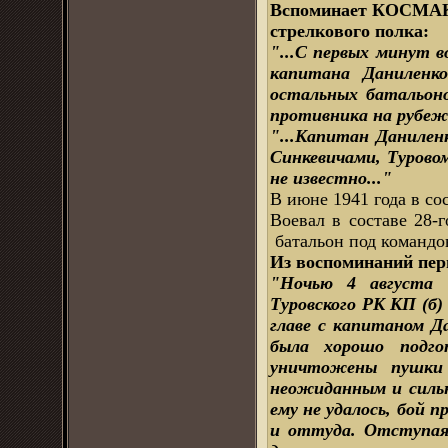
Вспоминает КОСМАКО
стрелкового полка:
"...С первых минут 
капитана Даниленк
остальных батальоно
противника на рубежа
"...Капитан Данилен
Синкевичами, Турово
не известно..."
В июне 1941 года в с
Воевал в составе 28-г
батальон под командов
Из воспоминаний пер
"Ночью 4 августа 
Туровского РК КП (б)
главе с капитаном Д
была хорошо подгот
уничтожены пушки 
неожиданным и сильн
ему не удалось, бой 
и оттуда. Отступая 