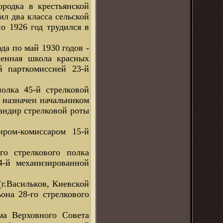
ородка в крестьянской
ил два класса сельской
о 1926 год трудился в
да по май 1930 годов -
ненная школа красных
й парткомиссией 23-й
полка 45-й стрелковой
а назначен начальником
мандир стрелковой роты
иром-комиссаром 15-й
го стрелкового полка
4-й механизированной
(г.Васильков, Киевской
она 28-го стрелкового
ма Верховного Совета