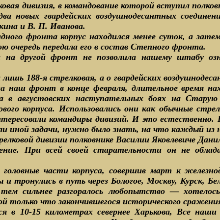
ковая дивизия, в командование которой вступил полковн
ва новых гвардейских воздушнодесантных соединен
нкина и В. П. Иванова.
адного фронта корпус находился менее суток, а затем
ою очередь передала его в состав Степного фронта.
 на другой фронт не позволила нашему штабу оз
 лишь 188-я стрелковая, а о гвардейских воздушнодес
а наш фронт в конце февраля, длительное время нах
 а в августовских наступательных боях на Старую 
ового корпуса. Использовались они как обычные стре
нтересовали командиры дивизий. И это естественно.
и иной задачи, нужно было знать, на что каждый из н
релковой дивизии полковнике Василии Яковлевиче Дани
ление. При всей своей старательности он не обла
а головные части корпуса, совершив март к желез
ы и тронулись в путь через Бологое, Москву, Курск, Б
 тем сильнее разгоралось любопытство — хотелось
ой только что закончившегося исторического сражени
ся в 10-15 километрах севернее Харькова, Все наши