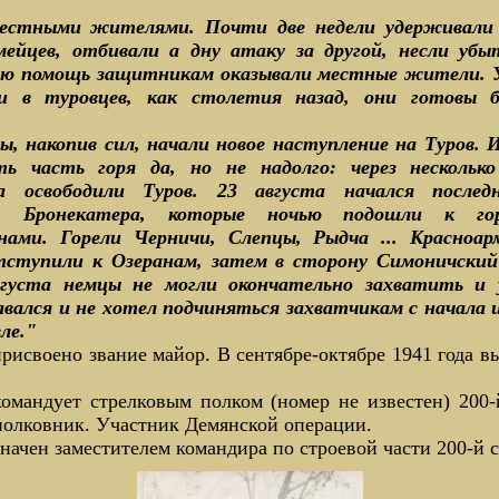
естными жителями. Почти две недели удерживали 
ейцев, отбивали а дну атаку за другой, несли убы
шую помощь защитникам оказывали местные жители. 
и в туровцев, как столетия назад, они готовы 
ы, накопив сил, начали новое наступление на Туров.
ь часть горя да, но не надолго: через нескольк
ва освободили Туров. 23 августа начался после
а. Бронекатера, которые ночью подошли к гор
ами. Горели Черничи, Слепцы, Рыдча ... Красноар
отступили к Озеранам, затем в сторону Симоничски
вгуста немцы не могли окончательно захватить и 
авался и не хотел подчиняться захватчикам с начала и
ле."
присвоено звание майор. В сентябре-октябре 1941 года 
командует стрелковым полком (номер не известен) 200-
полковник. Участник Демянской операции.
значен заместителем командира по строевой части 200-й 