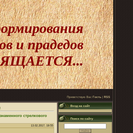
 формирования
в и прадедов
ЯЩАЕТСЯ...
Приветствую Вас
Гость
|
RSS
Вход на сайт
)
знаменного стрелкового
Поиск по сайту
13.02.2017, 19:55