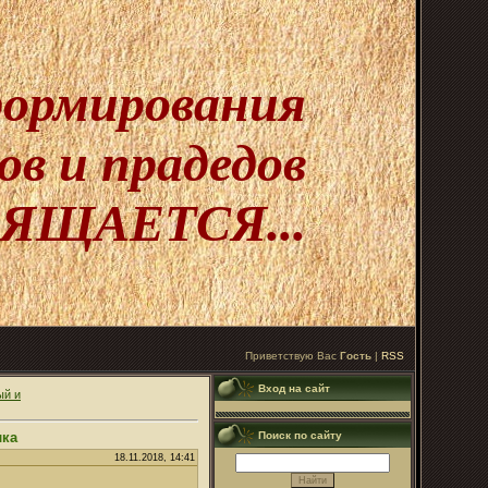
 формирования
в и прадедов
ЯЩАЕТСЯ...
Приветствую Вас
Гость
|
RSS
Вход на сайт
ый и
лка
Поиск по сайту
18.11.2018, 14:41