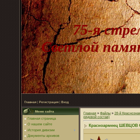
75-я стре
Светлой памят
Главная
|
Регистрация
|
Вход
Меню сайта
Главная
»
Файлы
»
28-й Краснозна
рядовой состав)
Главная страница
О нашем сайте
Красноармеец ШЕВЦОВ Се
История дивизии
Документы архивов