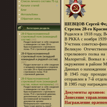
Список личного состава 75 сд
Каталог статей
Блог
Фотоальбомы
Обратная связь
ШЕВЦОВ Сергей Федо
Стрелок 28-го Красно
Категории раздела
Родился в 1918 году, 
28-й Краснознаменный
стрелковый полк (командный
В РККА с ноября 1939 
состав)
[162]
Раздел включает в себя сведения
Учстник советско-фин
о командном составе 28-го
Краснознаменного стрелкового
Великую Отечественн
полка 75-й стрелковой дивизии.
стрелкового полка на
28-й Краснознаменный
стрелковый полк (младший
Малоритой. Воевал в с
командный и рядовой состав)
[307]
окружение в районе М
Раздел включает в себя сведения
о младшем командном и рядовом
Данных о нахождении 
составе 28-го Краснознаменного
стрелкового полка 75-й
В 1945 году проходи
стрелковой дивизии.
отправлен в 7-й отдел
28-й Краснознаменный
стрелковый полк (командный
В 1985 году награжден
состав, новые материалы)
[49]
Раздел включает в себя сведения
о командном составе 28-го
Документы архивов:
Краснознаменного стрелкового
полка 75-й стрелковой дивизии,
Донесение управлени
дополненные на основании
воспоминаний ветеранов и
Награждение орденом
документов архива
Мемориального комплекса
"Брестская крепость-герой".