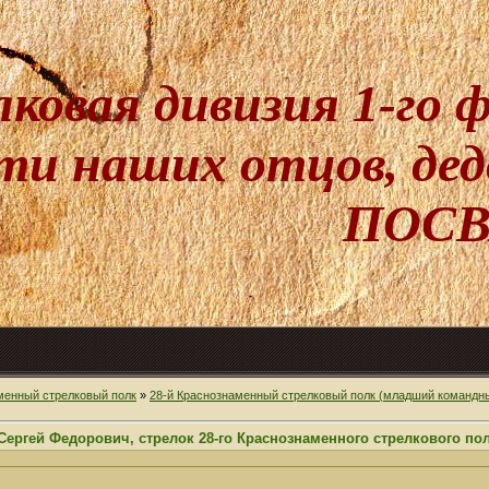
лковая дивизия 1-го
и наших отцов, дедо
ПОСВ
менный стрелковый полк
»
28-й Краснознаменный стрелковый полк (младший командн
ргей Федорович, стрелок 28-го Краснознаменного стрелкового по