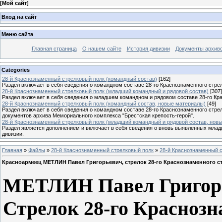
[
Мой сайт
]
Вход на сайт
Меню сайта
Главная страница
О нашем сайте
История дивизии
Документы архив
Categories
28-й Краснознаменный стрелковый полк (командный состав)
[162]
Раздел включает в себя сведения о командном составе 28-го Краснознаменного стрел
28-й Краснознаменный стрелковый полк (младший командный и рядовой состав)
[307]
Раздел включает в себя сведения о младшем командном и рядовом составе 28-го Кра
28-й Краснознаменный стрелковый полк (командный состав, новые материалы)
[49]
Раздел включает в себя сведения о командном составе 28-го Краснознаменного стре
документов архива Мемориального комплекса "Брестская крепость-герой".
28-й Краснознаменный стрелковый полк (младший командный и рядовой состав, нов
Раздел является дополнением и включает в себя сведения о вновь выявленных млад
дивизии.
Главная
»
Файлы
»
28-й Краснознаменный стрелковый полк
»
28-й Краснознаменный с
Красноармеец МЕТЛИН Павел Григорьевич, стрелок 28-го Краснознаменного с
МЕТЛИН Павел Григорь
Стрелок 28-го Краснозн