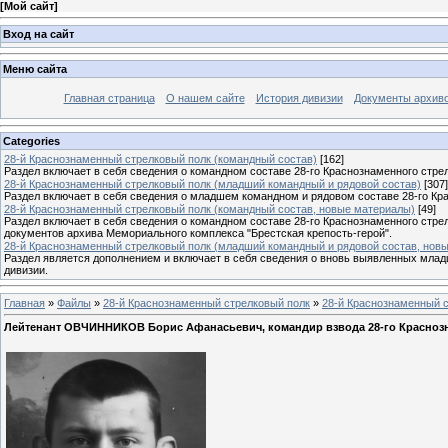
[
Мой сайт
]
Вход на сайт
Меню сайта
Главная страница
О нашем сайте
История дивизии
Документы архив
Categories
28-й Краснознаменный стрелковый полк (командный состав)
[162]
Раздел включает в себя сведения о командном составе 28-го Краснознаменного стрел
28-й Краснознаменный стрелковый полк (младший командный и рядовой состав)
[307]
Раздел включает в себя сведения о младшем командном и рядовом составе 28-го Кра
28-й Краснознаменный стрелковый полк (командный состав, новые материалы)
[49]
Раздел включает в себя сведения о командном составе 28-го Краснознаменного стре
документов архива Мемориального комплекса "Брестская крепость-герой".
28-й Краснознаменный стрелковый полк (младший командный и рядовой состав, нов
Раздел является дополнением и включает в себя сведения о вновь выявленных млад
дивизии.
Главная
»
Файлы
»
28-й Краснознаменный стрелковый полк
»
28-й Краснознаменный с
Лейтенант ОВЧИННИКОВ Борис Афанасьевич, командир взвода 28-го Красноз